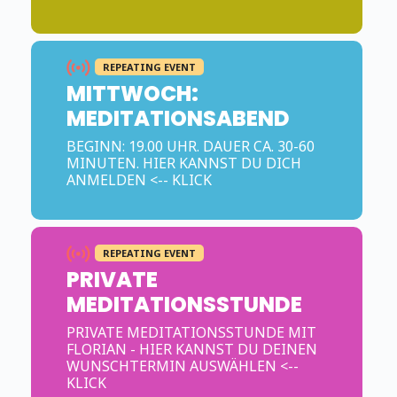
REPEATING EVENT
MITTWOCH:
MEDITATIONSABEND
BEGINN: 19.00 UHR. DAUER CA. 30-60
MINUTEN. HIER KANNST DU DICH
ANMELDEN <-- KLICK
REPEATING EVENT
PRIVATE
MEDITATIONSSTUNDE
PRIVATE MEDITATIONSSTUNDE MIT
FLORIAN - HIER KANNST DU DEINEN
WUNSCHTERMIN AUSWÄHLEN <--
KLICK