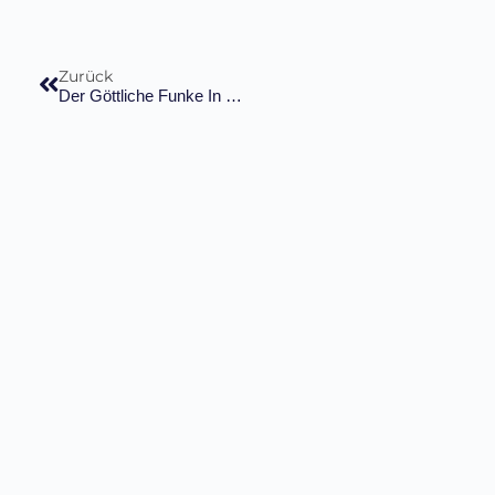
Zurück
Der Göttliche Funke In Dir: Warum Deine Suche Im Außen Heute Endet